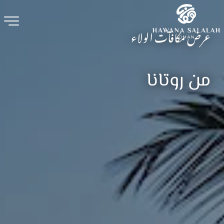
عرض مكافآت الولاء
من روتانا