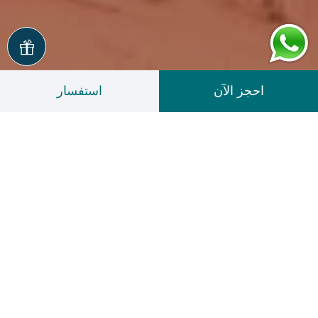
احجز الآن
استفسار
تجربة التخييم في
إيكولودج الربع الخالي
-٣
١