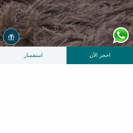
احجز الآن
استفسار
غرف وأجنحة
لتجارب إقامة لا تُنسى
نُدرك في فندق ومساكن الفنار أن تجارب الإقامة
المُميزة ترتبط بمدى الشعور بالراحة، لذلك صممنا
جميع خيارات الإقامة لدينا مع مُراعاة توفير كل سُبل
الراحة لضيوفنا. فتُضفي الإضاءة المحيطة أجواء من