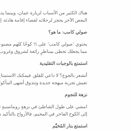
هناك الكثير من الأسباب لزيارة عمان، وبينما 
البعض الآخر يحجز لرحلاته لقضاء إقامة هادئة. إ
صولي كامب: ما هو؟
يحتوي “صولي كامب” عل
مما يجعلك تحظى بمناظرٍ رائعة لشروق وغروب 
استمتع بالوجبات التقليدية
أتشعر بالجوع؟ لا داعي للقلق. فيمكنك الاستمتاع 
تعيش تجربة مبهجة جديدة وتتذوق أشهى المأكولا
نزهة للنجوم
امشي على طول الشاطئ في نزهةٍ رومانسيةٍ تحت ا
إلى الكوخ الفاخر في المخيم، فالأزواج بالتأكي
استمتع بنار المُخيِّم