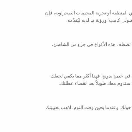
 المنطقة أو تجربة المخيمات الصحراوية، فإن
لي كامب” ورؤية ما لديه ليُقدِّمه.
ج المثالي. تصطف هذه الأكواخ في جزءٍ من الشاطئ،
 في خيمةٍ بدويةٍ، فهذا أكثر مما يكفي لجعلك
 ستدوم معك طويلاً بعد انقضاء عطلتك.
 حولك. وعندما يحين وقت النوم، اذهب بحبيبتك