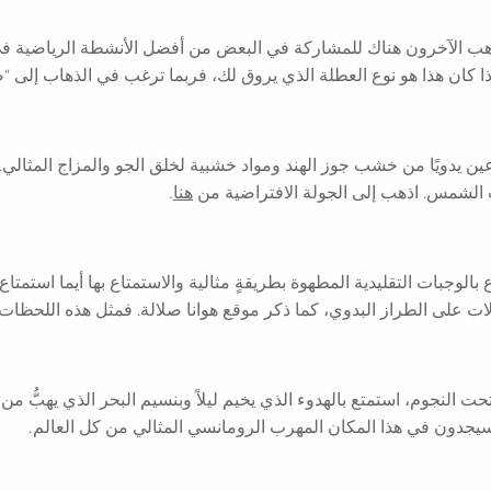
يذهب الآخرون هناك للمشاركة في البعض من أفضل الأنشطة الرياضية في
ذا كان هذا هو نوع العطلة الذي يروق لك، فربما ترغب في الذهاب إلى “صو
ى 15 كوخًا كلهم مصنوعين يدويًا من خشب جوز الهند ومواد خشبية لخلق الجو والمزا
الشمس. اذهب إلى الجولة الافتراضية من
هنا
.
بالوجبات التقليدية المطهوة بطريقةٍ مثالية والاستمتاع بها أيما استمتاع
ت على الطراز البدوي، كما ذكر موقع هوانا صلالة. فمثل هذه اللحظات
لنجوم، استمتع بالهدوء الذي يخيم ليلاً وبنسيم البحر الذي يهبُّ من
د سيجدون في هذا المكان المهرب الرومانسي المثالي من كل العالم.