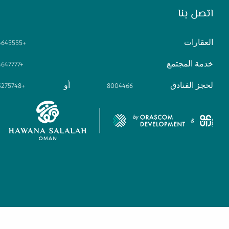
اتصل بنا
العقارات
4645555+
خدمة المجتمع
4647777+
لحجز الفنادق
أو
3275748+
8004466