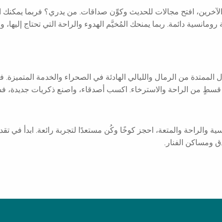
اء الآخرين، افتح مجالات للحديث وكوِّن صداقات. من يدري؟ فربما يمكنك
مانسية دائمة. ربما يمنحك المُخيَّم الهدوء والراحة التي تحتاج إليها، 
لممتدة من الرمال والليالي الهادئة في الصحراء والخدمة المتميزة. فإذ
سطٍ من الراحة والاسترخاء. اكسب أصدقاء، واصنع ذكريات جديدة، فست
والراحة والمتعة، احجز كوخًا وكُن مستعدًا لتجربة رائعة. ابدأ في تق
دق ومساكن الفنار.