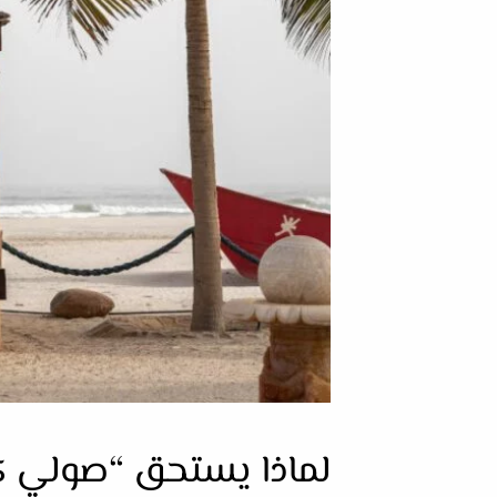
لماذا يستحق “صولي كا