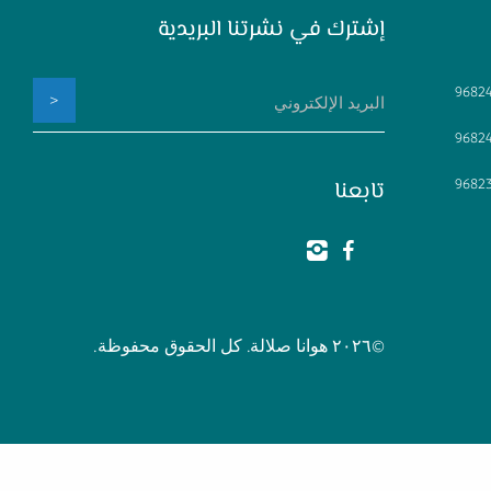
إشترك في نشرتنا البريدية
9682
البريد
>
الإلكتروني
9682
تابعنا
9682
©٢٠٢٦ هوانا صلالة. كل الحقوق محفوظة.