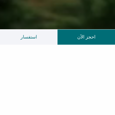
احجز الآن
استفسار
عالم استثنائي
في انتظارك هنا
ينفرد هوانا صلالة بمكانة خاصة حول العالم جعلته دُرة تاج
الوجهات السياحية في سلطنة عُمان، ولا عجب في ذلك،
إذ يزدان المُجمع بأكثر من 7 كيلومترات من الشواطئ
الرملية الناصعة البياض بمحاذاة شواطئ بحر العرب
المتلألئ.
صار هوانا صلالة الوجهة المفضلة لعدد كبير من
السائحين حول العالم ويعتبره الكثيرون بيتهم الثاني
ليتوافدوا إليه من حول العالم لقضاء عطلة العمر
والاستمتاع بالمطاعم والأنشطة والأجواء المُحببة التي
تجعل....