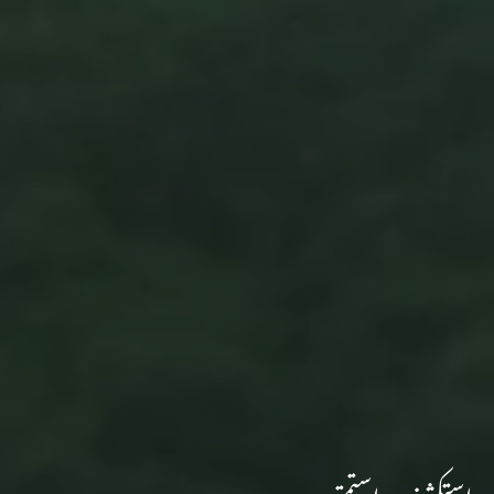
استكشف واستمتع